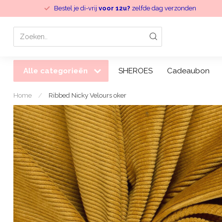
Bestel je di-vrij
voor 12u?
zelfde dag verzonden
Alle categorieën
SHEROES
Cadeaubon
Home
/
Ribbed Nicky Velours oker