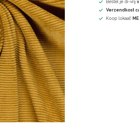
Bestel je di-vrij
Verzendkost 
Koop lokaal!
ME