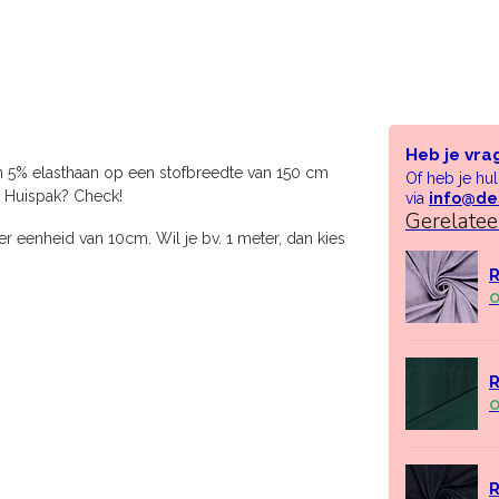
Heb je vra
n 5% elasthaan op een stofbreedte van 150 cm
Of heb je hu
. Huispak? Check!
via
info@de
Gerelate
r eenheid van 10cm. Wil je bv. 1 meter, dan kies
R
O
R
O
R