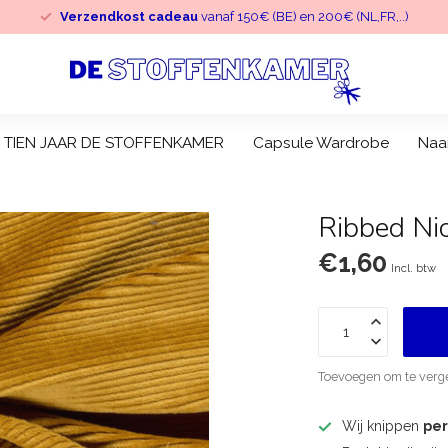
Verzendkost cadeau
vanaf 150€ (BE) en 200€ (NL,FR,..)
TIEN JAAR DE STOFFENKAMER
Capsule Wardrobe
Naa
Ribbed Nic
€1,60
Incl. btw
Toevoegen om te verge
Wij knippen
pe