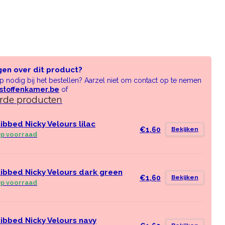
gen over dit product?
lp nodig bij het bestellen? Aarzel niet om contact op te nemen
stoffenkamer.be
of
erde producten
ibbed Nicky Velours lilac
€1,60
Bekijken
p voorraad
ibbed Nicky Velours dark green
€1,60
Bekijken
p voorraad
ibbed Nicky Velours navy