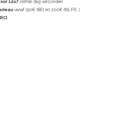
voor 12u?
zelfde dag verzonden
cadeau
vanaf 150€ (BE) en 200€ (NL,FR,..)
RCI