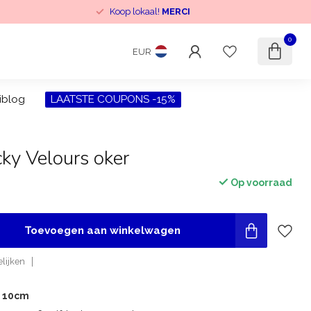
Koop lokaal!
MERCI
0
EUR
iblog
LAATSTE COUPONS -15%
ky Velours oker
Op voorraad
Toevoegen aan winkelwagen
lijken
r 10cm