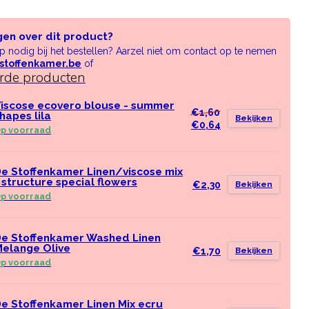
gen over dit product?
lp nodig bij het bestellen? Aarzel niet om contact op te nemen
stoffenkamer.be
of
erde producten
iscose ecovero blouse - summer
€1,60
hapes lila
Bekijken
€0,64
p voorraad
e Stoffenkamer Linen/viscose mix
 structure special flowers
€2,30
Bekijken
p voorraad
e Stoffenkamer Washed Linen
elange Olive
€1,70
Bekijken
p voorraad
e Stoffenkamer Linen Mix ecru