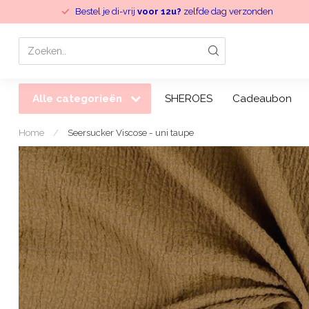
Bestel je di-vrij
voor 12u?
zelfde dag verzonden
Alle categorieën
SHEROES
Cadeaubon
Home
/
Seersucker Viscose - uni taupe