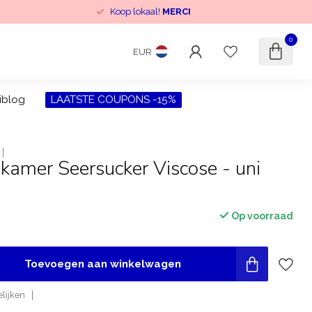
Koop lokaal!
MERCI
0
EUR
iblog
LAATSTE COUPONS -15%
kamer Seersucker Viscose - uni
Op voorraad
Toevoegen aan winkelwagen
lijken