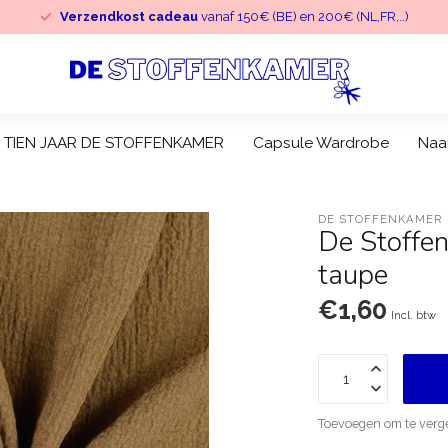
Verzendkost cadeau
vanaf 150€ (BE) en 200€ (NL,FR,..)
TIEN JAAR DE STOFFENKAMER
Capsule Wardrobe
Naa
DE STOFFENKAMER
De Stoffen
taupe
€1,60
Incl. btw
Toevoegen om te verge