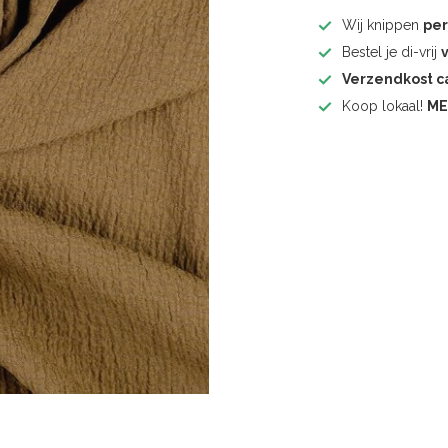
Wij knippen
pe
Bestel je di-vrij
Verzendkost 
Koop lokaal!
ME