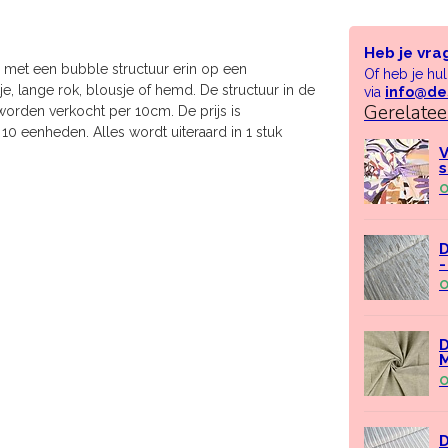
Heb je vra
 met een bubble structuur erin op een
Of heb je hu
e, lange rok, blousje of hemd. De structuur in de
via
info@de
Gerelate
 worden verkocht per 10cm. De prijs is
10 eenheden. Alles wordt uiteraard in 1 stuk
V
s
O
D
-
O
D
M
O
D