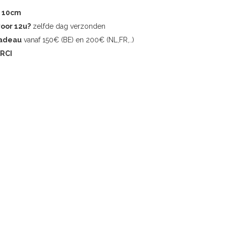
r 10cm
voor 12u?
zelfde dag verzonden
cadeau
vanaf 150€ (BE) en 200€ (NL,FR,..)
RCI