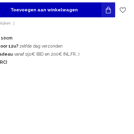
Toevoegen aan winkelwagen
lijken
r 10cm
voor 12u?
zelfde dag verzonden
cadeau
vanaf 150€ (BE) en 200€ (NL,FR,..)
RCI