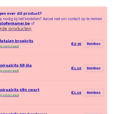
gen over dit product?
lp nodig bij het bestellen? Aarzel niet om contact op te nemen
stoffenkamer.be
of
erde producten
etalen broekrits
€2,30
Bekijken
p voorraad
piraalrits 68 lila
€1,10
Bekijken
p voorraad
piraalrits 580 zwart
€1,10
Bekijken
p voorraad