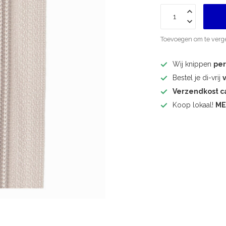
Toevoegen om te verge
Wij knippen
pe
Bestel je di-vrij
Verzendkost 
Koop lokaal!
ME