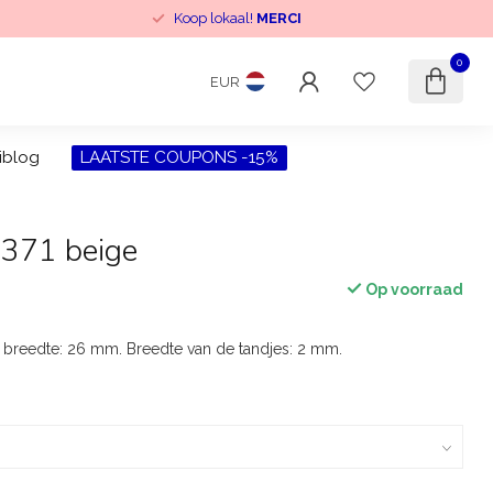
Koop lokaal!
MERCI
0
EUR
iblog
LAATSTE COUPONS -15%
s 371 beige
Op voorraad
le breedte: 26 mm. Breedte van de tandjes: 2 mm.