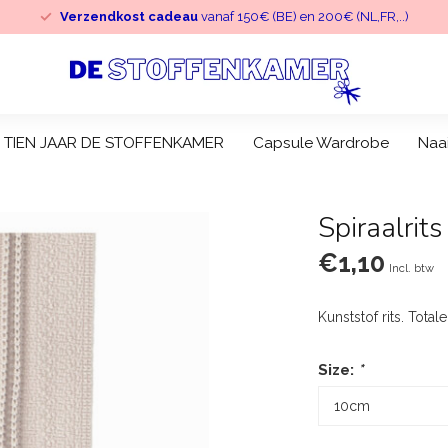
Verzendkost cadeau
vanaf 150€ (BE) en 200€ (NL,FR,..)
TIEN JAAR DE STOFFENKAMER
Capsule Wardrobe
Naa
Spiraalrit
€1,10
Incl. btw
Kunststof rits. Tota
Size:
*