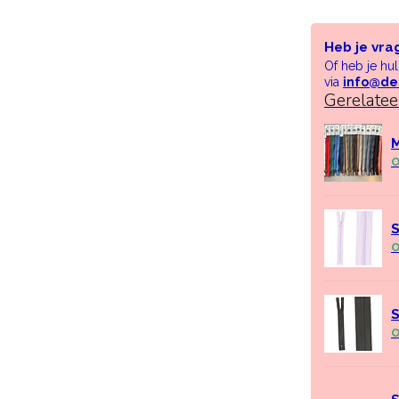
Heb je vra
Of heb je hu
via
info@de
Gerelate
M
O
S
O
S
O