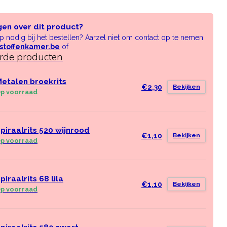
gen over dit product?
lp nodig bij het bestellen? Aarzel niet om contact op te nemen
stoffenkamer.be
of
erde producten
etalen broekrits
€2,30
Bekijken
p voorraad
piraalrits 520 wijnrood
€1,10
Bekijken
p voorraad
piraalrits 68 lila
€1,10
Bekijken
p voorraad