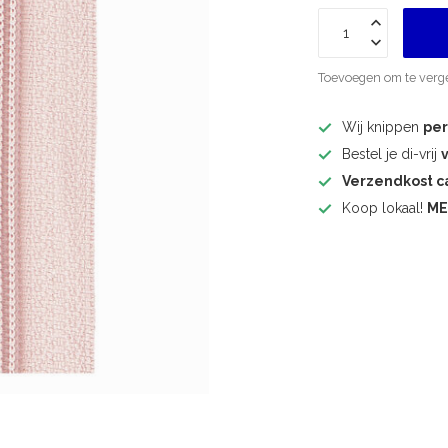
Toevoegen om te verge
Wij knippen
pe
Bestel je di-vrij
Verzendkost 
Koop lokaal!
ME