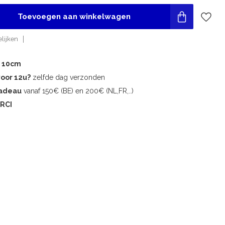
Toevoegen aan winkelwagen
lijken
r 10cm
voor 12u?
zelfde dag verzonden
cadeau
vanaf 150€ (BE) en 200€ (NL,FR,..)
RCI