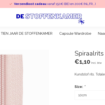
Verzendkost cadeau
vanaf 150€ (BE) en 200€ (NL,FR,..)
TIEN JAAR DE STOFFENKAMER
Capsule Wardrobe
Naa
Spiraalrit
€1,10
Incl. btw
Kunststof rits. Tota
Size:
*