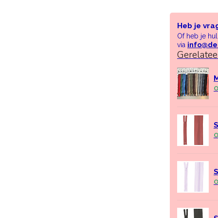
Heb je vra
Of heb je hu
via
info@de
Gerelate
M
O
S
O
S
O