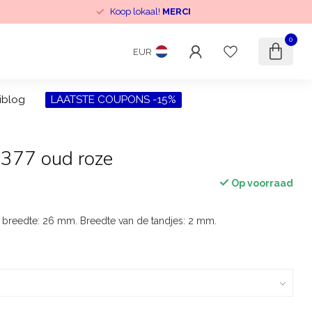
Koop lokaal!
MERCI
0
EUR
iblog
LAATSTE COUPONS -15%
s 377 oud roze
Op voorraad
le breedte: 26 mm. Breedte van de tandjes: 2 mm.