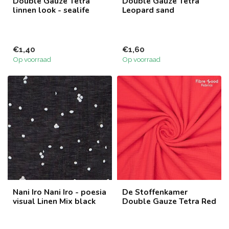
Double Gauze Tetra
Double Gauze Tetra
linnen look - sealife
Leopard sand
€1,40
€1,60
Op voorraad
Op voorraad
Nani Iro Nani Iro - poesia
De Stoffenkamer
visual Linen Mix black
Double Gauze Tetra Red