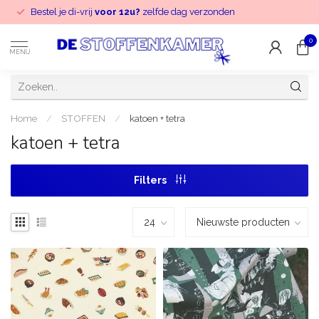
Bestel je di-vrij
voor 12u?
zelfde dag verzonden
0
MENU
Home
/
STOFFEN
/
katoen + tetra
katoen + tetra
Filters