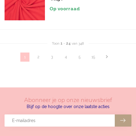
Op voorraad
Toon
1
-
24
van 348
1
2
3
4
5
15
Abonneer je op onze nieuwsbrief
Blijf op de hoogte over onze laatste acties