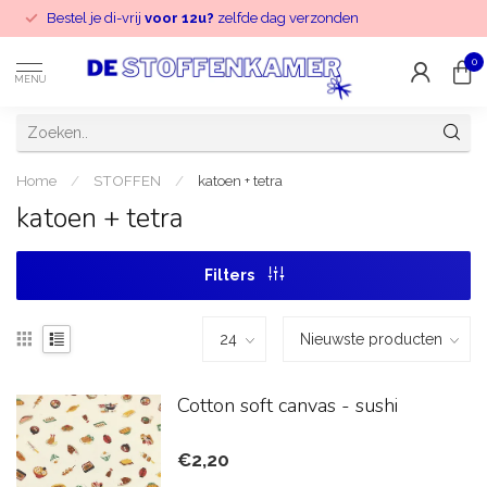
Bestel je di-vrij
voor 12u?
zelfde dag verzonden
0
MENU
Home
/
STOFFEN
/
katoen + tetra
katoen + tetra
Filters
Cotton soft canvas - sushi
€2,20