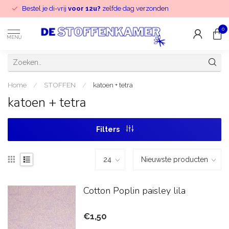
Bestel je di-vrij
voor 12u?
zelfde dag verzonden
0
MENU
Home
/
STOFFEN
/
katoen + tetra
katoen + tetra
Filters
Cotton Poplin paisley lila
€1,50