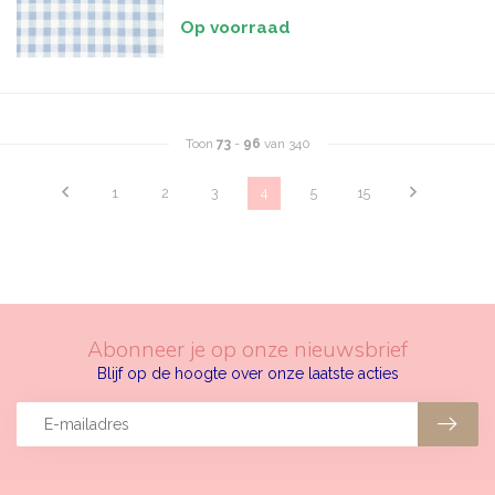
Op voorraad
Toon
73
-
96
van 340
1
2
3
4
5
15
Abonneer je op onze nieuwsbrief
Blijf op de hoogte over onze laatste acties