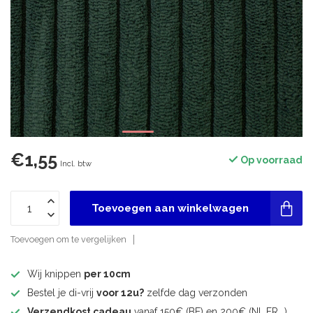
€1,55
Op voorraad
Incl. btw
Toevoegen aan winkelwagen
Toevoegen om te vergelijken
Wij knippen
per 10cm
Bestel je di-vrij
voor 12u?
zelfde dag verzonden
Verzendkost cadeau
vanaf 150€ (BE) en 200€ (NL,FR,..)