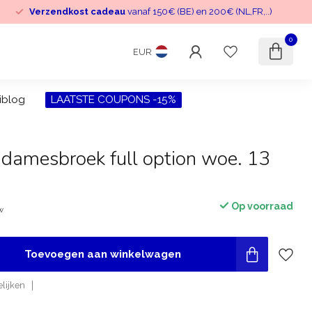
Verzendkost cadeau
vanaf 150€ (BE) en 200€ (NL,FR,..)
0
EUR
iblog
LAATSTE COUPONS -15%
damesbroek full option woe. 13
Op voorraad
tw
Toevoegen aan winkelwagen
lijken