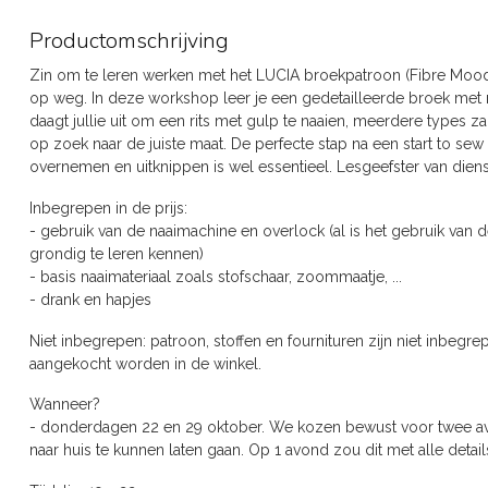
Productomschrijving
Zin om te leren werken met het LUCIA broekpatroon (Fibre Mood
op weg. In deze workshop leer je een gedetailleerde broek met m
daagt jullie uit om een rits met gulp te naaien, meerdere types za
op zoek naar de juiste maat. De perfecte stap na een start to se
overnemen en uitknippen is wel essentieel. Lesgeefster van diens
Inbegrepen in de prijs:
- gebruik van de naaimachine en overlock (al is het gebruik va
grondig te leren kennen)
- basis naaimateriaal zoals stofschaar, zoommaatje, ...
- drank en hapjes
Niet inbegrepen: patroon, stoffen en fournituren zijn niet inbeg
aangekocht worden in de winkel.
Wanneer?
- donderdagen 22 en 29 oktober. We kozen bewust voor twee av
naar huis te kunnen laten gaan. Op 1 avond zou dit met alle details