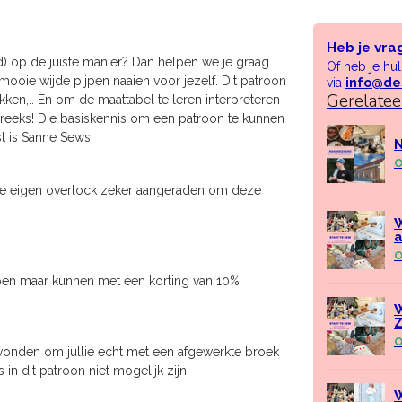
Heb je vra
) op de juiste manier? Dan helpen we je graag
Of heb je hu
ooie wijde pijpen naaien voor jezelf. Dit patroon
via
info@de
Gerelate
kken,.. En om de maattabel te leren interpreteren
w reeks! Die basiskennis om een patroon te kunnen
t is Sanne Sews.
N
O
n de eigen overlock zeker aangeraden om deze
W
O
repen maar kunnen met een korting van 10%
W
O
onden om jullie echt met een afgewerkte broek
 in dit patroon niet mogelijk zijn.
W