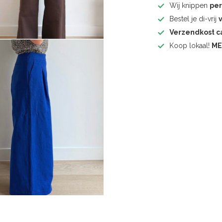
Wij knippen
pe
Bestel je di-vrij
Verzendkost 
Koop lokaal!
ME