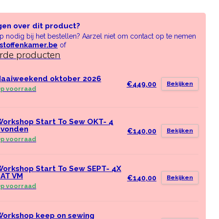
gen over dit product?
lp nodig bij het bestellen? Aarzel niet om contact op te nemen
stoffenkamer.be
of
erde producten
aaiweekend oktober 2026
€449,00
Bekijken
p voorraad
orkshop Start To Sew OKT- 4
avonden
€140,00
Bekijken
p voorraad
orkshop Start To Sew SEPT- 4X
ZAT VM
€140,00
Bekijken
p voorraad
orkshop keep on sewing