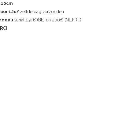
r 10cm
voor 12u?
zelfde dag verzonden
cadeau
vanaf 150€ (BE) en 200€ (NL,FR,..)
RCI