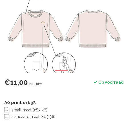
€11,00
Op voorraad
Incl. btw
A0 print erbij?:
small maat (+€3,36)
standaard maat (+€3,36)