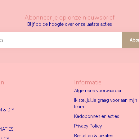
Abonneer je op onze nieuwsbrief
Blijf op de hoogte over onze laatste acties
Abo
ën
Informatie
Algemene voorwaarden
ik stel jullie graag voor aan mij
team..
 & DIY
Kadobonnen en acties
Privacy Policy
NATIES
Bestellen & betalen
RICS