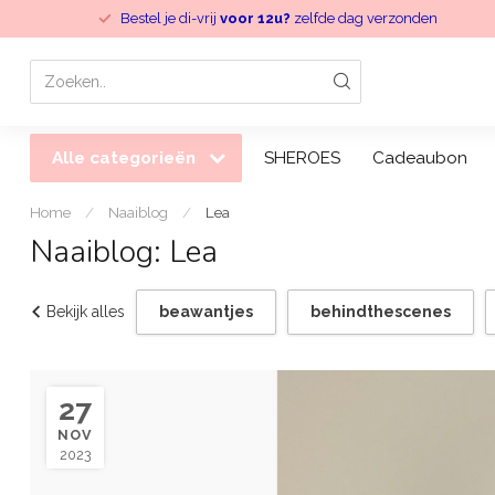
Bestel je di-vrij
voor 12u?
zelfde dag verzonden
Alle categorieën
SHEROES
Cadeaubon
Home
/
Naaiblog
/
Lea
Naaiblog: Lea
Bekijk alles
beawantjes
behindthescenes
27
NOV
2023