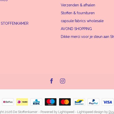
Verzenden & afhalen
Stoffen & fournituren
capsule fabrics wholesale
E STOFFENKAMER
AVOND SHOPPING
Dikke merci voor je steun aan S
ght 2026 De Stoffenkamer
- Powered by
Lightspeed
-
Lightspeed design
by
Dyv