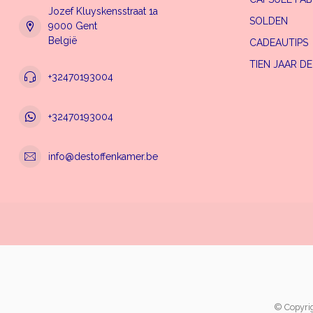
Jozef Kluyskensstraat 1a
SOLDEN
9000 Gent
België
CADEAUTIPS
TIEN JAAR D
+32470193004
+32470193004
info@destoffenkamer.be
© Copyri