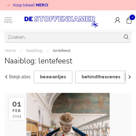
Koop lokaal!
MERCI
0
MENU
Home
/
Naaiblog
/
lentefeest
Naaiblog: lentefeest
Bekijk alles
beawantjes
behindthescenes
01
FEB
2024