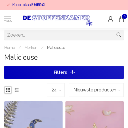
Koop lokaal!
MERCI
0
MENU
Home
/
Merken
/
Malicieuse
Malicieuse
Filters