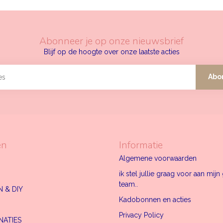
Abonneer je op onze nieuwsbrief
Blijf op de hoogte over onze laatste acties
Abo
ën
Informatie
Algemene voorwaarden
ik stel jullie graag voor aan mij
team..
 & DIY
Kadobonnen en acties
Privacy Policy
NATIES