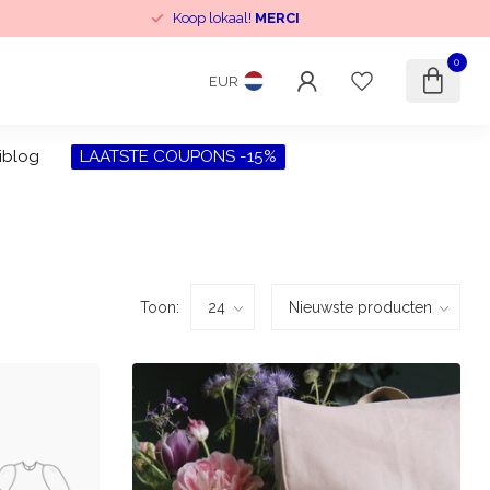
Koop lokaal!
MERCI
0
EUR
iblog
LAATSTE COUPONS -15%
Toon: