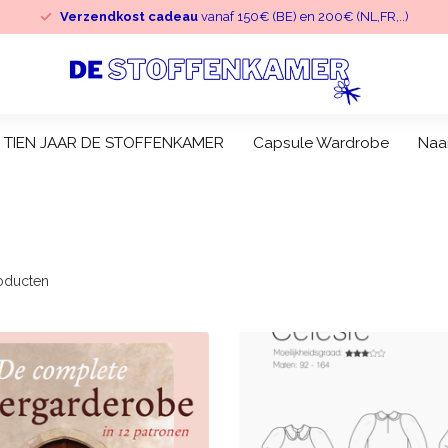
Verzendkost cadeau
vanaf 150€ (BE) en 200€ (NL,FR,..)
TIEN JAAR DE STOFFENKAMER
Capsule Wardrobe
Naa
oducten