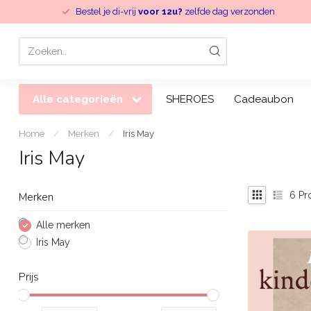
Bestel je di-vrij
voor 12u?
zelfde dag verzonden
Alle categorieën
SHEROES
Cadeaubon
Home
/
Merken
/
Iris May
Iris May
6
Pr
Merken
Alle merken
Iris May
Prijs