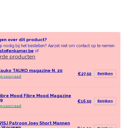
gen over dit product?
lp nodig bij het bestellen? Aarzel niet om contact op te nemen
stoffenkamer.be
of
erde producten
auko TAUKO magazine N. 20
€27,50
Bekijken
p voorraad
ibre Mood Fibre Mood Magazine
39
€16,50
Bekijken
p voorraad
ISJ Patroon Joey Short Mannen
& Vrouwen