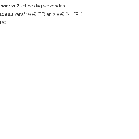
voor 12u?
zelfde dag verzonden
cadeau
vanaf 150€ (BE) en 200€ (NL,FR,..)
RCI