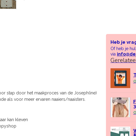
Heb je vra
Of heb je hu
via
info@de
Gerelate
T
O
p voor stap door het maakproces van de Joseph(ine)
de als voor meer ervaren naaiers/naaisters.
F
O
kaar kan kleven
 copyshop
W