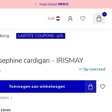
Koop lokaal!
MERCI
0
EUR
iblog
LAATSTE COUPONS -15%
osephine cardigan - IRISMAY
Op voorraad
w
Toevoegen aan winkelwagen
lijken
r 10cm