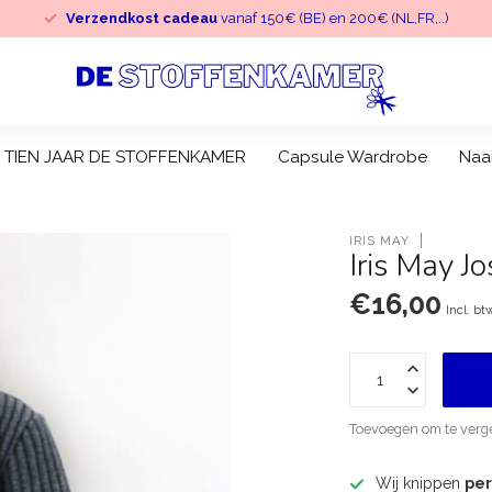
Verzendkost cadeau
vanaf 150€ (BE) en 200€ (NL,FR,..)
TIEN JAAR DE STOFFENKAMER
Capsule Wardrobe
Naa
IRIS MAY
Iris May J
€16,00
Incl. bt
Toevoegen om te verge
Wij knippen
pe