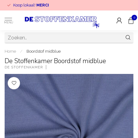
Koop lokaal!
MERCI
0
MENU
Home
/
Boordstof midblue
De Stoffenkamer Boordstof midblue
DE STOFFENKAMER