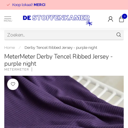
Koop lokaal!
MERCI
0
MENU
Home
/
Derby Tencel Ribbed Jersey - purple night
MeterMeter Derby Tencel Ribbed Jersey -
purple night
METERMETER