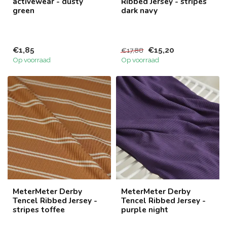
activewear - dusty
Ribbed Jersey - stripes
green
dark navy
€1,85
€15,20
€17,88
Op voorraad
Op voorraad
MeterMeter Derby
MeterMeter Derby
Tencel Ribbed Jersey -
Tencel Ribbed Jersey -
stripes toffee
purple night