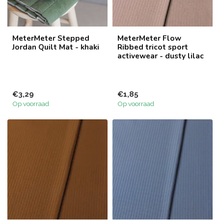
MeterMeter Stepped
MeterMeter Flow
Jordan Quilt Mat - khaki
Ribbed tricot sport
activewear - dusty lilac
€3,29
€1,85
Op voorraad
Op voorraad