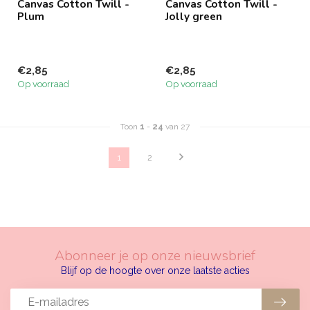
Canvas Cotton Twill -
Canvas Cotton Twill -
Plum
Jolly green
€2,85
€2,85
Op voorraad
Op voorraad
Toon
1
-
24
van 27
1
2
Abonneer je op onze nieuwsbrief
Blijf op de hoogte over onze laatste acties