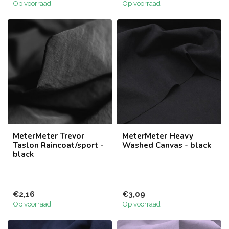
Op voorraad
Op voorraad
MeterMeter Trevor
MeterMeter Heavy
Taslon Raincoat/sport -
Washed Canvas - black
black
€2,16
€3,09
Op voorraad
Op voorraad