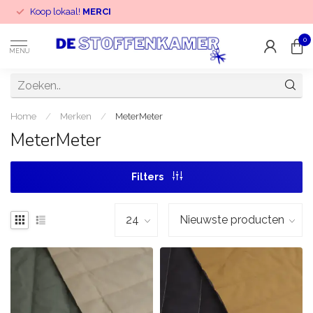
Koop lokaal!
MERCI
0
MENU
Home
/
Merken
/
MeterMeter
MeterMeter
Filters