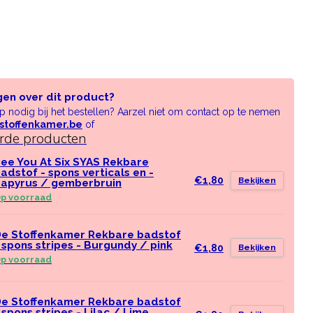
gen over dit product?
lp nodig bij het bestellen? Aarzel niet om contact op te nemen
stoffenkamer.be
of
erde producten
ee You At Six SYAS Rekbare
adstof - spons verticals en -
€1,80
Bekijken
apyrus / gemberbruin
p voorraad
e Stoffenkamer Rekbare badstof
 spons stripes - Burgundy / pink
€1,80
Bekijken
p voorraad
e Stoffenkamer Rekbare badstof
 spons stripes - Lilac / Lime