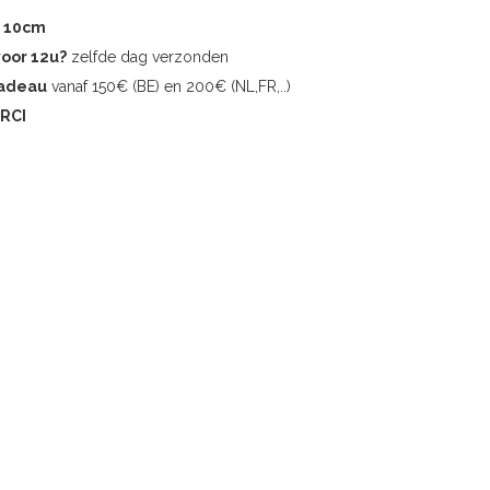
r 10cm
voor 12u?
zelfde dag verzonden
cadeau
vanaf 150€ (BE) en 200€ (NL,FR,..)
RCI