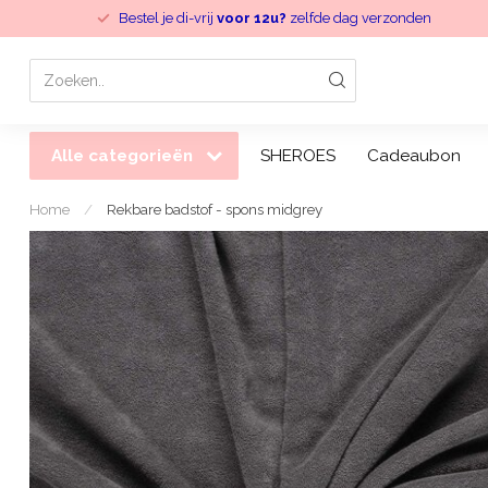
Bestel je di-vrij
voor 12u?
zelfde dag verzonden
Alle categorieën
SHEROES
Cadeaubon
Home
/
Rekbare badstof - spons midgrey