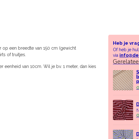
Heb je vra
r op een breedte van 150 cm (gewicht
Of heb je hu
s of truitjes.
via
info@de
Gerelate
r eenheid van 10cm. Wil je bv. 1 meter, dan kies
S
b
p
O
D
-
O
D
-