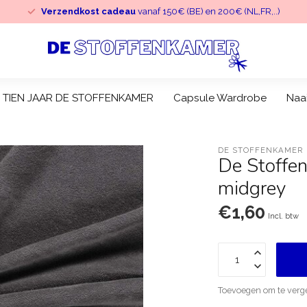
Verzendkost cadeau
vanaf 150€ (BE) en 200€ (NL,FR,..)
TIEN JAAR DE STOFFENKAMER
Capsule Wardrobe
Naa
DE STOFFENKAMER
De Stoffe
midgrey
€1,60
Incl. btw
Toevoegen om te verge