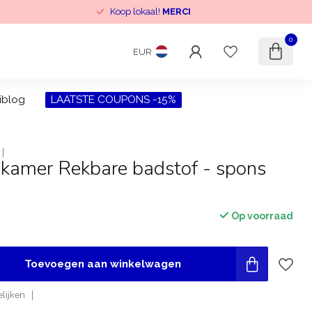
Koop lokaal!
MERCI
0
EUR
iblog
LAATSTE COUPONS -15%
nkamer Rekbare badstof - spons
Op voorraad
Toevoegen aan winkelwagen
lijken