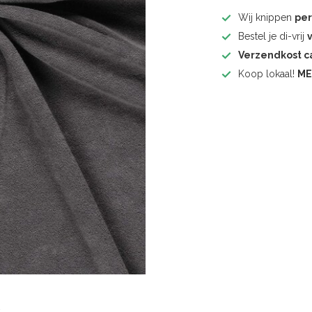
Wij knippen
pe
Bestel je di-vrij
Verzendkost 
Koop lokaal!
ME