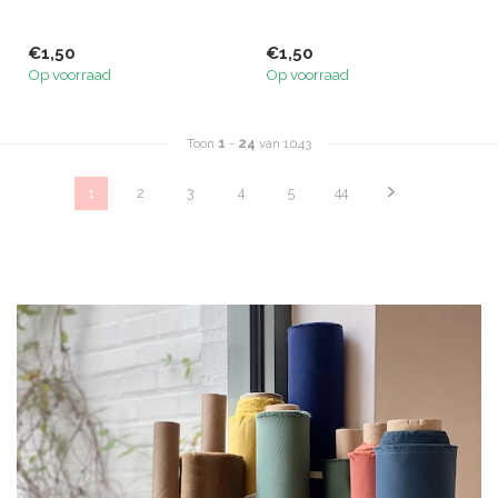
€1,50
€1,50
Op voorraad
Op voorraad
Toon
1
-
24
van 1043
1
2
3
4
5
44