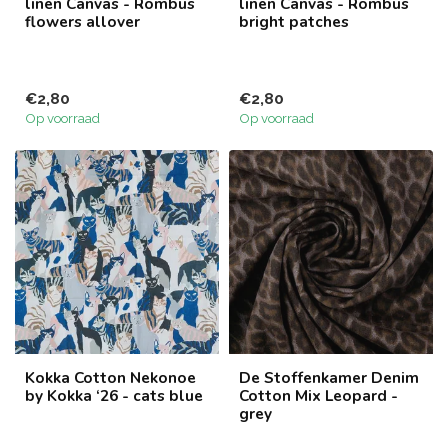
linen Canvas - Rombus
linen Canvas - Rombus
flowers allover
bright patches
€2,80
€2,80
Op voorraad
Op voorraad
Kokka Cotton Nekonoe
De Stoffenkamer Denim
by Kokka ‘26 - cats blue
Cotton Mix Leopard -
grey