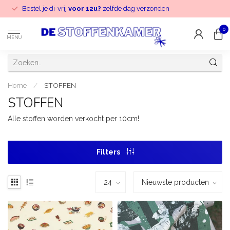
Bestel je di-vrij
voor 12u?
zelfde dag verzonden
0
MENU
Home
/
STOFFEN
STOFFEN
Alle stoffen worden verkocht per 10cm!
Filters