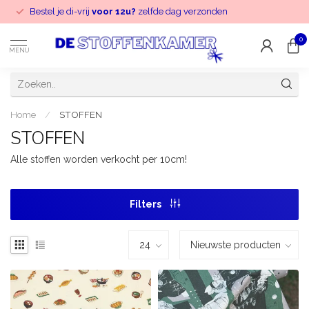
Bestel je di-vrij
voor 12u?
zelfde dag verzonden
0
MENU
Home
/
STOFFEN
STOFFEN
Alle stoffen worden verkocht per 10cm!
Filters