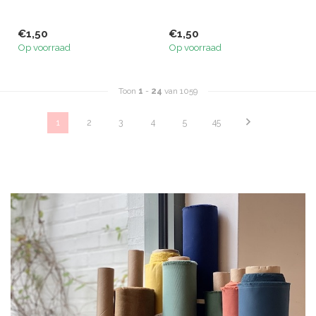
€1,50
€1,50
Op voorraad
Op voorraad
Toon
1
-
24
van 1059
1
2
3
4
5
45