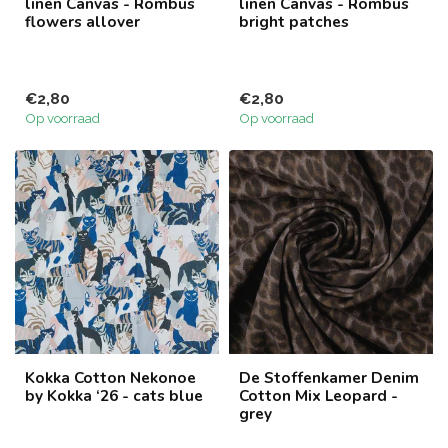
linen Canvas - Rombus
linen Canvas - Rombus
flowers allover
bright patches
€2,80
€2,80
Op voorraad
Op voorraad
Kokka Cotton Nekonoe
De Stoffenkamer Denim
by Kokka ‘26 - cats blue
Cotton Mix Leopard -
grey