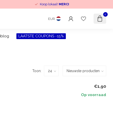
Koop lokaal!
MERCI
0
EUR
iblog
LAATSTE COUPONS -15%
Toon:
€1,90
Op voorraad