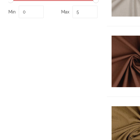
Min
Max