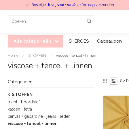
Bestel je di-vrij
voor 12u?
zelfde dag verzonden
Alle categorieën
SHEROES
Cadeaubon
Home
/
STOFFEN
/
viscose + tencel + linnen
viscose + tencel + linnen
82
P
Categorieën
STOFFEN
tricot + boordstof
katoen + tetra
canvas + gabardine + jeans + leder
viscose + tencel + linnen