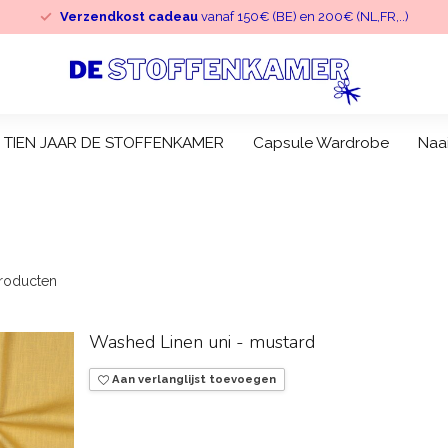
Verzendkost cadeau
vanaf 150€ (BE) en 200€ (NL,FR,..)
TIEN JAAR DE STOFFENKAMER
Capsule Wardrobe
Naa
roducten
Washed Linen uni - mustard
Aan verlanglijst toevoegen