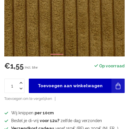
€1,55
Op voorraad
Incl. btw
Toevoegen aan winkelwagen
Toevoegen om te vergelijken
Wij knippen
per 10cm
Bestel je di-vrij
voor 12u?
zelfde dag verzonden
Verzendkost cadeau
vanaf 150€ (BE) en 200€ (NL,FR,..)