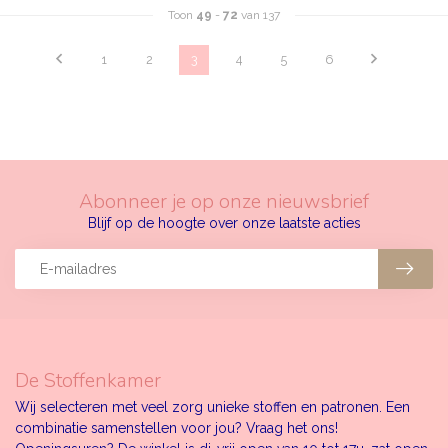
Toon
49
-
72
van 137
1
2
3
4
5
6
Abonneer je op onze nieuwsbrief
Blijf op de hoogte over onze laatste acties
De Stoffenkamer
Wij selecteren met veel zorg unieke stoffen en patronen. Een
combinatie samenstellen voor jou? Vraag het ons!