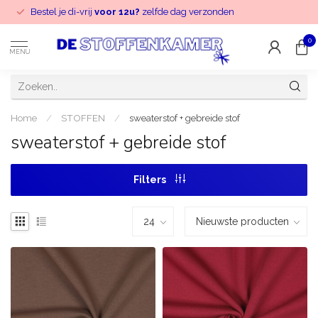
Bestel je di-vrij
voor 12u?
zelfde dag verzonden
0
MENU
Home
/
STOFFEN
/
sweaterstof + gebreide stof
sweaterstof + gebreide stof
Filters