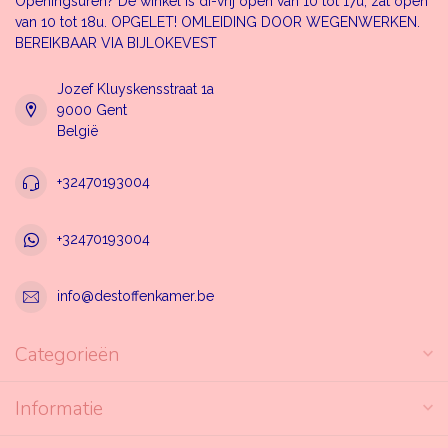
Openingsuren? De winkel is di-vrij open van 10 tot 17u, zat open
van 10 tot 18u. OPGELET! OMLEIDING DOOR WEGENWERKEN.
BEREIKBAAR VIA BIJLOKEVEST
Jozef Kluyskensstraat 1a
9000 Gent
België
+32470193004
+32470193004
info@destoffenkamer.be
Categorieën
Informatie