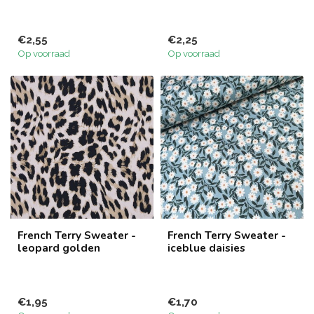
€2,55
€2,25
Op voorraad
Op voorraad
French Terry Sweater -
French Terry Sweater -
leopard golden
iceblue daisies
€1,95
€1,70