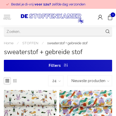
Bestel je di-vrij
voor 12u?
zelfde dag verzonden
0
MENU
Home
/
STOFFEN
/
sweaterstof + gebreide stof
sweaterstof + gebreide stof
Filters