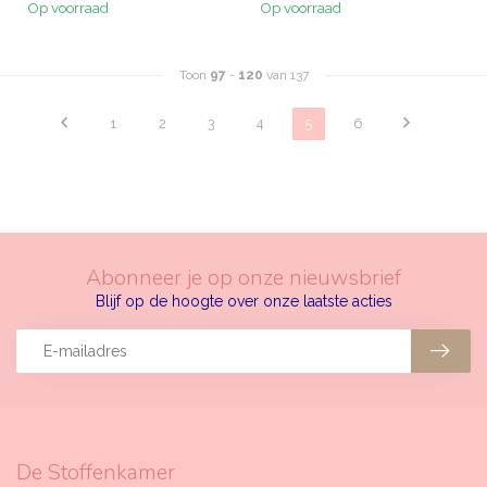
Op voorraad
Op voorraad
Toon
97
-
120
van 137
1
2
3
4
5
6
Abonneer je op onze nieuwsbrief
Blijf op de hoogte over onze laatste acties
De Stoffenkamer